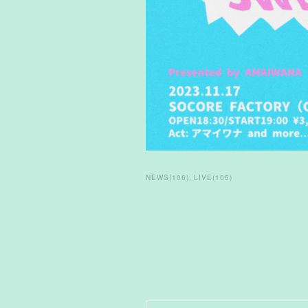
NEWS
(
106
)
LIVE
(
105
)