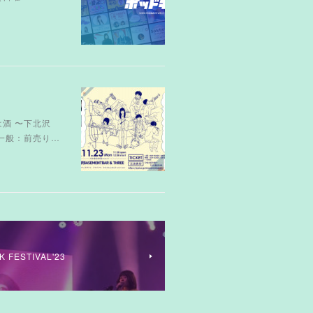
は酒 〜下北沢
e...一般：前売り…
K FESTIVAL'23