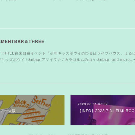
SEMENTBAR＆THREE
TBAR＆THREE往来自由イベント『少年キッズボウイのひるはライブハウス、よる
t : 少年キッズボウイ / &nbsp;アマイワナ / カラコルムの山々 &nbsp; and mor
2023.08.01 07:09
スツアー大阪
【INFO】2023.7.31 FUJI ROC