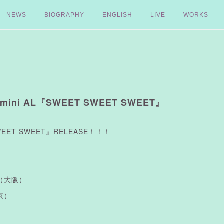
NEWS
BIOGRAPHY
ENGLISH
LIVE
WORKS
 mini AL『SWEET SWEET SWEET』
 SWEET SWEET』RELEASE！！！
RY（大阪）
東京）