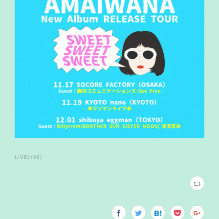
LIVE
(
105
)