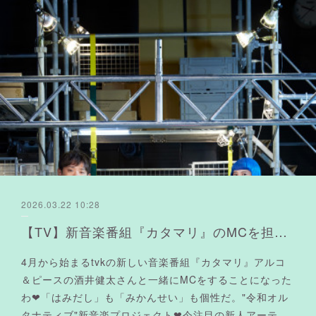
2026.03.22 10:28
【TV】新音楽番組『カタマリ』のMCを担当よ❤︎
4月から始まるtvkの新しい音楽番組『カタマリ』アルコ
＆ピースの酒井健太さんと一緒にMCをすることになった
わ❤︎「はみだし」も「みかんせい」も個性だ。"令和オル
タナティブ"新音楽プロジェクト❤︎今注目の新人アーテ…