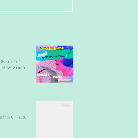
¥4000（＋1d）
392921000…
』各種配信サービス