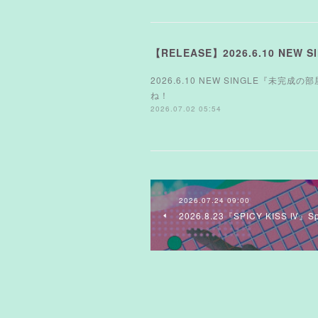
【RELEASE】2026.6.10 NE
2026.6.10 NEW SINGLE『未完
ね！
2026.07.02 05:54
2026.07.24 09:00
2026.8.23『SPICY KISS Ⅳ』Spo