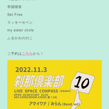
帝国喫茶
Set Free
ラッキーセベン
my sister circle
ふるかわののこ
ご予約は
こちら
から！