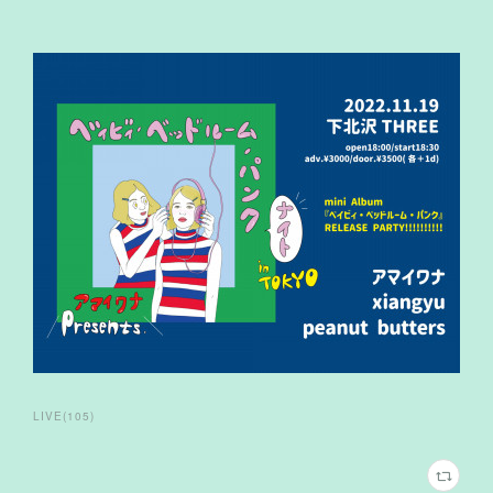
LIVE
(
105
)