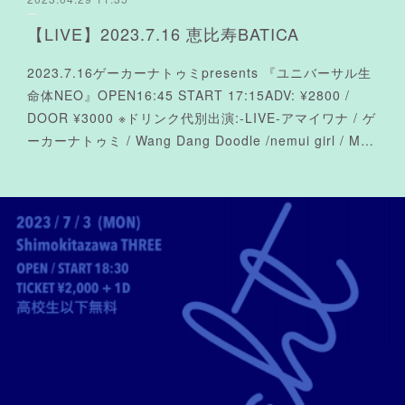
【LIVE】2023.7.16 恵比寿BATICA
2023.7.16ゲーカーナトゥミpresents 『ユニバーサル生
命体NEO』OPEN16:45 START 17:15ADV: ¥2800 /
DOOR ¥3000 ※ドリンク代別出演:-LIVE-アマイワナ / ゲ
ーカーナトゥミ / Wang Dang Doodle /nemui girl / M…