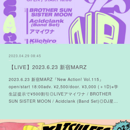
2023.04.29 08:45
【LIVE】2023.6.23 新宿MARZ
2023.6.23 新宿MARZ『New Action! Vol.115』
open/start 18:00adv. ¥2,500/door. ¥3,000 (＋1D)※学
生証提示で¥500割引◎LIVEアマイワナ / BROTHER
SUN SISTER MOON / Acidclank (Band Set)◎DJ星…