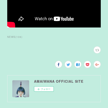
NEWS
(
106
)
AMAIWANA OFFICIAL SITE
フォロー