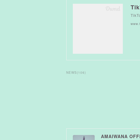
Ti
TikT
www.t
NEWS
(
106
)
AMAIWANA OFFI