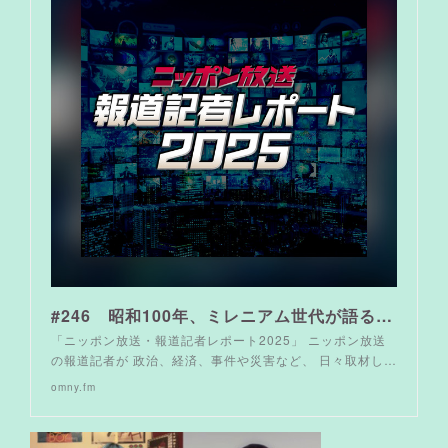
#246 昭和100年、ミレニアム世代が語る昭和カルチャーの魅力とは？ 担当：前島花音 - ニッポン放送 報道記者レポート2025
「ニッポン放送・報道記者レポート2025」 ニッポン放送
の報道記者が 政治、経済、事件や災害など、 日々取材し…
omny.fm