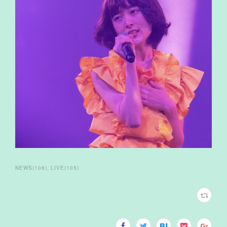
NEWS
(
106
)
LIVE
(
105
)