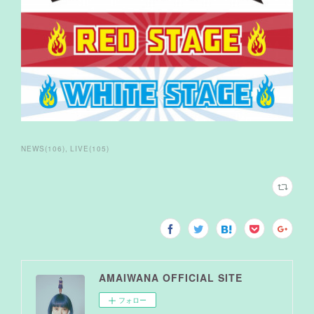
NEWS
(
106
)
LIVE
(
105
)
AMAIWANA OFFICIAL SITE
フォロー