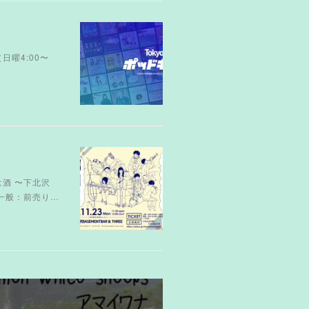
（日曜4:00〜
は酒 〜下北沢
e...一般：前売り…