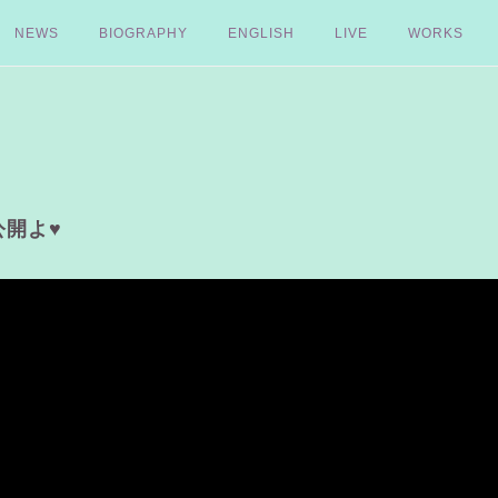
NEWS
BIOGRAPHY
ENGLISH
LIVE
WORKS
公開よ♥