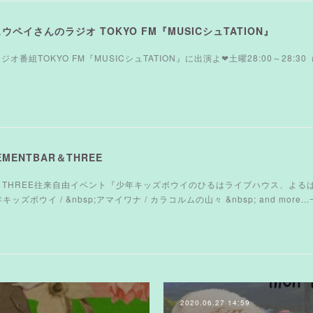
シュウペイさんのラジオ TOKYO FM『MUSICシュTATION』
オ番組TOKYO FM『MUSICシュTATION』に出演よ❤︎土曜28:00～28:30
SEMENTBAR＆THREE
TBAR＆THREE往来自由イベント『少年キッズボウイのひるはライブハウス、よる
t : 少年キッズボウイ / &nbsp;アマイワナ / カラコルムの山々 &nbsp; and mor
2020.06.27 14:59