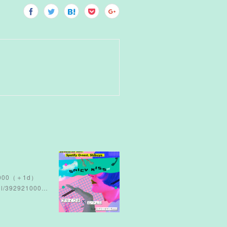
¥4000（＋1d）
392921000…