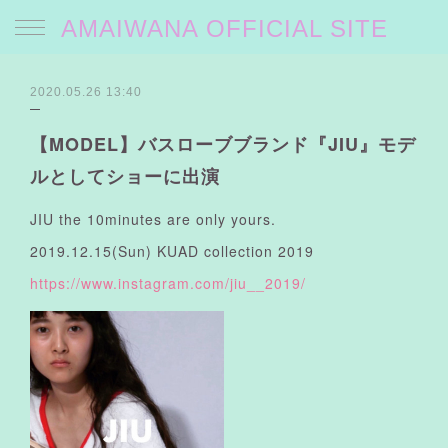
AMAIWANA OFFICIAL SITE
2020.05.26 13:40
【MODEL】バスローブブランド『JIU』モデ
ルとしてショーに出演
JIU the 10minutes are only yours.
2019.12.15(Sun) KUAD collection 2019
https://www.instagram.com/jiu__2019/