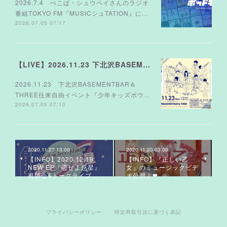
2026.7.4 ぺこぱ・シュウペイさんのラジオ
番組TOKYO FM『MUSICシュTATION』に…
2026.07.05 07:17
【LIVE】2026.11.23 下北沢BASEMENTBAR＆THREE
2026.11.23 下北沢BASEMENTBAR＆
THREE往来自由イベント『少年キッズボウ…
2026.07.05 07:10
2020.11.27 13:00
2020.11.20 03:00
【INFO】2020.12.19
【INFO】『正しい乙
NEW EP『恋せよ惑星』
女』のミュージックビデ
視聴会&トークライブ…
オ公開よ❤︎
プライバシーポリシー
特定商取引法に基づく表記